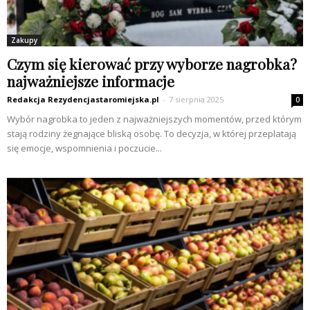
Zakupy
Czym się kierować przy wyborze nagrobka?
najważniejsze informacje
Redakcja Rezydencjastaromiejska.pl
-
7 sierpnia 2025
0
Wybór nagrobka to jeden z najważniejszych momentów, przed którym
stają rodziny żegnające bliską osobę. To decyzja, w której przeplatają
się emocje, wspomnienia i poczucie...