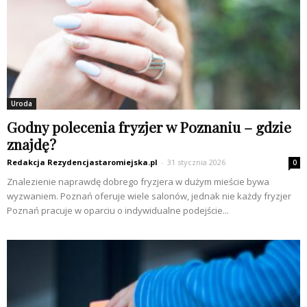
Uroda
Godny polecenia fryzjer w Poznaniu – gdzie
znajdę?
Redakcja Rezydencjastaromiejska.pl
-
31 stycznia 2026
0
Znalezienie naprawdę dobrego fryzjera w dużym mieście bywa
wyzwaniem. Poznań oferuje wiele salonów, jednak nie każdy fryzjer
Poznań pracuje w oparciu o indywidualne podejście...