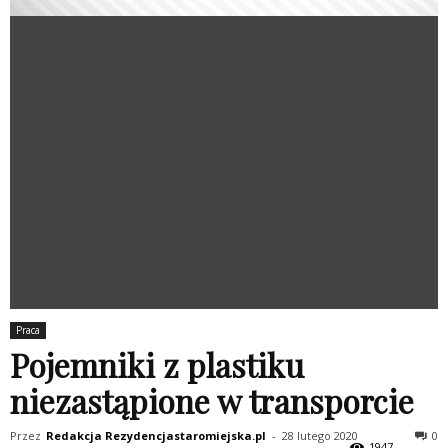
Praca
Pojemniki z plastiku
niezastąpione w transporcie
Przez
Redakcja Rezydencjastaromiejska.pl
-
28 lutego 2020
0
1947