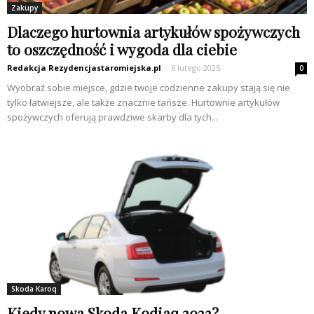
Zakupy
Dlaczego hurtownia artykułów spożywczych
to oszczędność i wygoda dla ciebie
Redakcja Rezydencjastaromiejska.pl
-
6 lutego 2025
0
Wyobraź sobie miejsce, gdzie twoje codzienne zakupy stają się nie
tylko łatwiejsze, ale także znacznie tańsze. Hurtownie artykułów
spożywczych oferują prawdziwe skarby dla tych...
Skoda Karoq
Kiedy nowa Skoda Kodiaq 2023?