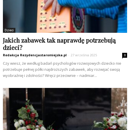
Dzieci
Jakich zabawek tak naprawdę potrzebują
dzieci?
Redakcja Rezydencjastaromiejska.pl
-
27 września 2025
0
Czy wiesz, że według badań psychologów rozwojowych dziecko nie
potrzebuje pełnej półki najdroższych zabawek, aby rozwijać swoją
wyobraźnię i zdolności? Wręcz przeciwnie – nadmiar...