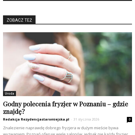
ZOBACZ TEŻ
Uroda
Godny polecenia fryzjer w Poznaniu – gdzie
znajdę?
Redakcja Rezydencjastaromiejska.pl
-
31 stycznia 2026
0
Znalezienie naprawdę dobrego fryzjera w dużym mieście bywa
wyzwaniem. Poznań oferuje wiele salonów, jednak nie każdy fryzjer