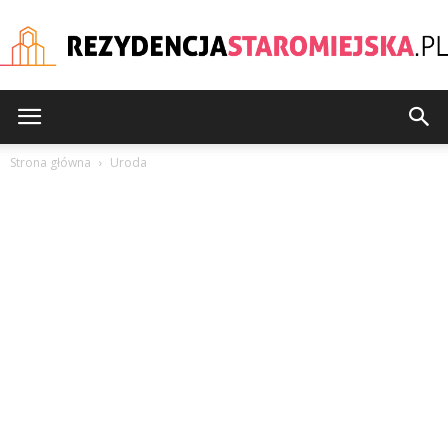
rezydencjastaromiejska
Strona główna
Uroda