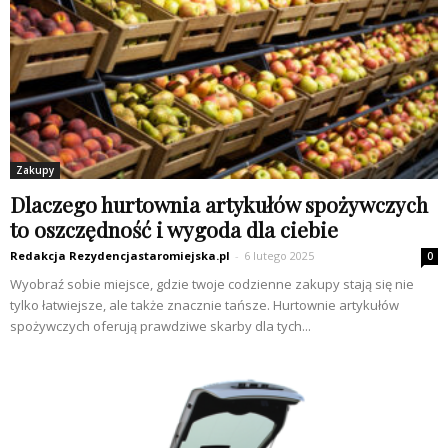
Zakupy
Dlaczego hurtownia artykułów spożywczych
to oszczędność i wygoda dla ciebie
Redakcja Rezydencjastaromiejska.pl
-
6 lutego 2025
0
Wyobraź sobie miejsce, gdzie twoje codzienne zakupy stają się nie
tylko łatwiejsze, ale także znacznie tańsze. Hurtownie artykułów
spożywczych oferują prawdziwe skarby dla tych...