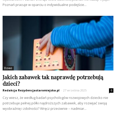
Poznań pracuje w oparciu o indywidualne podejście...
Dzieci
Jakich zabawek tak naprawdę potrzebują
dzieci?
Redakcja Rezydencjastaromiejska.pl
-
27 września 2025
0
Czy wiesz, że według badań psychologów rozwojowych dziecko nie
potrzebuje pełnej półki najdroższych zabawek, aby rozwijać swoją
wyobraźnię i zdolności? Wręcz przeciwnie – nadmiar...