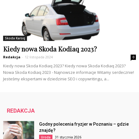
Skoda Karoq
Kiedy nowa Skoda Kodiaq 2023?
Redakcja
-
12 listopada 2024
0
Kiedy nowa Skoda Kodiaq 2023? Kiedy nowa Skoda Kodiaq 2023?
Nowa Skoda Kodiaq 2023 - Najnowsze informacje Witamy serdecznie!
Jesteśmy ekspertami w dziedzinie SEO i copywritingu, a...
REDAKCJA
Godny polecenia fryzjer w Poznaniu – gdzie
znajdę?
31 stycznia 2026
Uroda