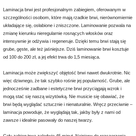
Laminacja brwi jest profesjonalnym zabiegiem, oferowanym w
szczególności osobom, które mają rzadkie brwi, nierównomiernie
układające się, osłabione i zniszczone. Laminowanie pozwala na
zmianę kierunku nieregularnie rosnących włosków oraz
intensywnie je odżywia i regeneruje. Dzięki temu brwi stają się
grube, gęste, ale też jaśniejsze. Dziś laminowanie brwi kosztuje
od 100 do 200 zł, a jej efekt trwa do 1,5 miesiąca.
Laminacja może zwiększyć objętość brwi nawet dwukrotnie. Nic
więc dziwnego, że tak szybko rośnie jej popularność. Grube, ale
jednocześnie zadbane i estetyczne brwi przyciągają wzrok i
mogą stać się naszą wizytówką. Nie musicie się obawiać, że
brwi będą wyglądać sztucznie i nienaturalnie. Wręcz przeciwnie –
laminacja powoduje, że wyglądają tak, jakby były z nami od
zawsze i idealnie pasowały do naszej twarzy.
Cały zabieg trwa zaledwie 45 minut. Najpierw do rozszerzenia