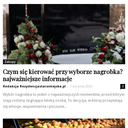
Zakupy
Czym się kierować przy wyborze nagrobka?
najważniejsze informacje
Redakcja Rezydencjastaromiejska.pl
-
7 sierpnia 2025
0
Wybór nagrobka to jeden z najważniejszych momentów, przed którym
stają rodziny żegnające bliską osobę. To decyzja, w której przeplatają
się emocje, wspomnienia i poczucie...