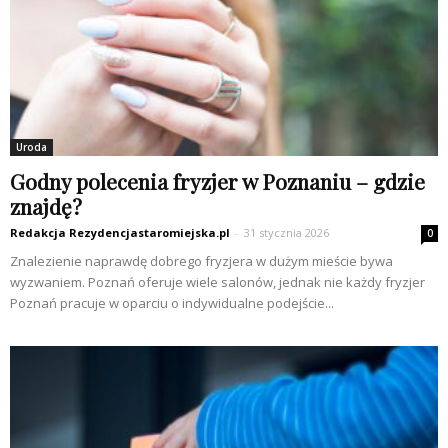
Uroda
Godny polecenia fryzjer w Poznaniu – gdzie
znajdę?
Redakcja Rezydencjastaromiejska.pl
-
31 stycznia 2026
0
Znalezienie naprawdę dobrego fryzjera w dużym mieście bywa
wyzwaniem. Poznań oferuje wiele salonów, jednak nie każdy fryzjer
Poznań pracuje w oparciu o indywidualne podejście...