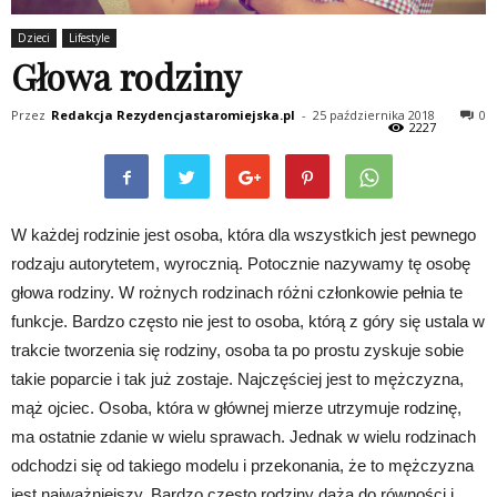
Dzieci
Lifestyle
Głowa rodziny
Przez
Redakcja Rezydencjastaromiejska.pl
-
25 października 2018
0
2227
W każdej rodzinie jest osoba, która dla wszystkich jest pewnego
rodzaju autorytetem, wyrocznią. Potocznie nazywamy tę osobę
głowa rodziny. W rożnych rodzinach różni członkowie pełnia te
funkcje. Bardzo często nie jest to osoba, którą z góry się ustala w
trakcie tworzenia się rodziny, osoba ta po prostu zyskuje sobie
takie poparcie i tak już zostaje. Najczęściej jest to mężczyzna,
mąż ojciec. Osoba, która w głównej mierze utrzymuje rodzinę,
ma ostatnie zdanie w wielu sprawach. Jednak w wielu rodzinach
odchodzi się od takiego modelu i przekonania, że to mężczyzna
jest najważniejszy. Bardzo często rodziny dążą do równości i