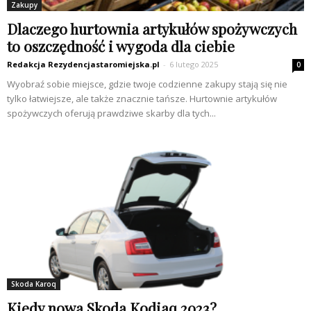
Zakupy
Dlaczego hurtownia artykułów spożywczych
to oszczędność i wygoda dla ciebie
Redakcja Rezydencjastaromiejska.pl
-
6 lutego 2025
0
Wyobraź sobie miejsce, gdzie twoje codzienne zakupy stają się nie
tylko łatwiejsze, ale także znacznie tańsze. Hurtownie artykułów
spożywczych oferują prawdziwe skarby dla tych...
Skoda Karoq
Kiedy nowa Skoda Kodiaq 2023?