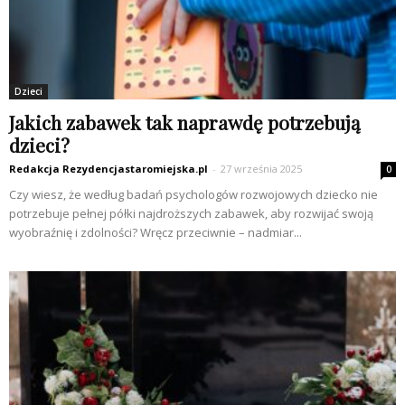
Dzieci
Jakich zabawek tak naprawdę potrzebują
dzieci?
Redakcja Rezydencjastaromiejska.pl
-
27 września 2025
0
Czy wiesz, że według badań psychologów rozwojowych dziecko nie
potrzebuje pełnej półki najdroższych zabawek, aby rozwijać swoją
wyobraźnię i zdolności? Wręcz przeciwnie – nadmiar...