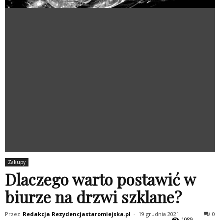
Zakupy
Dlaczego warto postawić w
biurze na drzwi szklane?
Przez
Redakcja Rezydencjastaromiejska.pl
-
19 grudnia 2021
0
1089