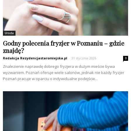
Uroda
Godny polecenia fryzjer w Poznaniu – gdzie
znajdę?
Redakcja Rezydencjastaromiejska.pl
-
31 stycznia 2026
0
Znalezienie naprawdę dobrego fryzjera w dużym mieście bywa
wyzwaniem. Poznań oferuje wiele salonów, jednak nie każdy fryzjer
Poznań pracuje w oparciu o indywidualne podejście...