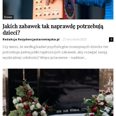
Dzieci
Jakich zabawek tak naprawdę potrzebują
dzieci?
Redakcja Rezydencjastaromiejska.pl
-
27 września 2025
0
Czy wiesz, że według badań psychologów rozwojowych dziecko nie
potrzebuje pełnej półki najdroższych zabawek, aby rozwijać swoją
wyobraźnię i zdolności? Wręcz przeciwnie – nadmiar...