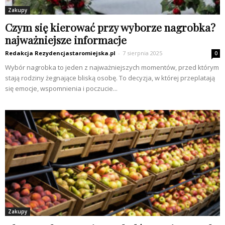
Zakupy
Czym się kierować przy wyborze nagrobka?
najważniejsze informacje
Redakcja Rezydencjastaromiejska.pl
-
7 sierpnia 2025
0
Wybór nagrobka to jeden z najważniejszych momentów, przed którym
stają rodziny żegnające bliską osobę. To decyzja, w której przeplatają
się emocje, wspomnienia i poczucie...
Zakupy