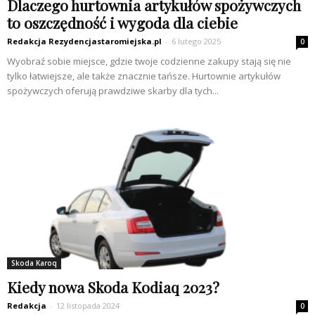
Dlaczego hurtownia artykułów spożywczych
to oszczędność i wygoda dla ciebie
Redakcja Rezydencjastaromiejska.pl
-
6 lutego 2025
0
Wyobraź sobie miejsce, gdzie twoje codzienne zakupy stają się nie
tylko łatwiejsze, ale także znacznie tańsze. Hurtownie artykułów
spożywczych oferują prawdziwe skarby dla tych...
Skoda Karoq
Kiedy nowa Skoda Kodiaq 2023?
Redakcja
-
12 listopada 2024
0