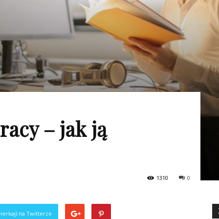
acy – jak ją
1310
0
ierkaj) na Twitterze