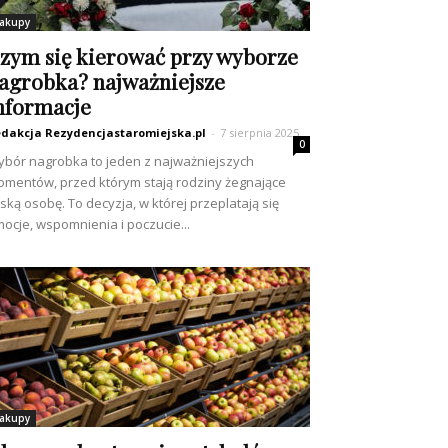
akupy
zym się kierować przy wyborze
agrobka? najważniejsze
nformacje
dakcja Rezydencjastaromiejska.pl
-
7 sierpnia 2025
0
bór nagrobka to jeden z najważniejszych
mentów, przed którym stają rodziny żegnające
iską osobę. To decyzja, w której przeplatają się
ocje, wspomnienia i poczucie...
akupy