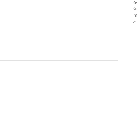
Ki
Ko
in
w 