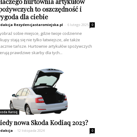
laczego hurtownia artykułów
pożywczych to oszczędność i
ygoda dla ciebie
dakcja Rezydencjastaromiejska.pl
-
6 lutego 2025
0
obraź sobie miejsce, gdzie twoje codzienne
kupy stają się nie tylko łatwiejsze, ale także
acznie tańsze. Hurtownie artykułów spożywczych
erują prawdziwe skarby dla tych...
koda Karoq
iedy nowa Skoda Kodiaq 2023?
dakcja
-
12 listopada 2024
0