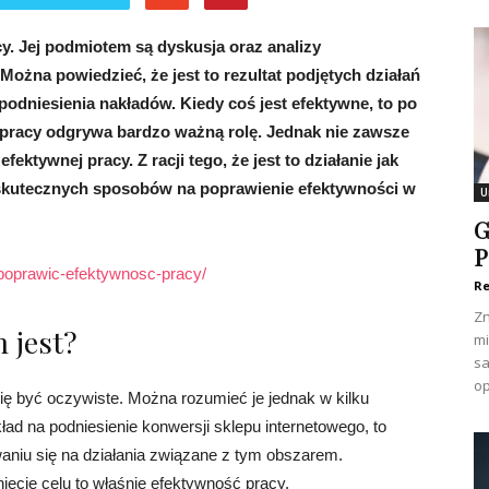
cy. Jej podmiotem są dyskusja oraz analizy
ożna powiedzieć, że jest to rezultat podjętych działań
podniesienia nakładów. Kiedy coś jest efektywne, to po
 pracy odgrywa bardzo ważną rolę. Jednak nie zawsze
tywnej pracy. Z racji tego, że jest to działanie jak
 skutecznych sposobów na poprawienie efektywności w
U
G
P
k-poprawic-efektywnosc-pracy/
Re
Zn
 jest?
mi
sa
op
się być oczywiste. Można rozumieć je jednak w kilku
ad na podniesienie konwersji sklepu internetowego, to
aniu się na działania związane z tym obszarem.
ęcie celu to właśnie efektywność pracy.