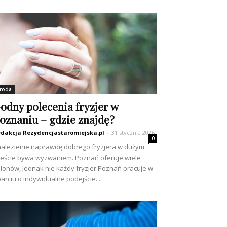
roda
odny polecenia fryzjer w
oznaniu – gdzie znajdę?
dakcja Rezydencjastaromiejska.pl
-
31 stycznia 2026
0
alezienie naprawdę dobrego fryzjera w dużym
eście bywa wyzwaniem. Poznań oferuje wiele
lonów, jednak nie każdy fryzjer Poznań pracuje w
arciu o indywidualne podejście...