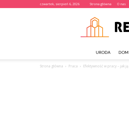
czwartek, sierpień 6, 2026
Strona główna
O nas
URODA
DOM 
Strona główna
Praca
Efektywność w pracy – jak j