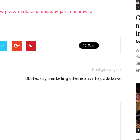
Z
a-w-pracy-skuteczne-sposoby-jak-ja-poprawic/
C
n
i
Re
ter
Wy
mo
bl
em
Następny artykuł
Skuteczny marketing internetowy to podstawa
Z