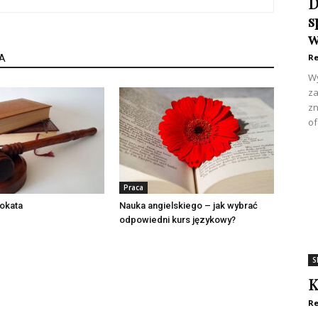
D
s
w
Re
A
Wy
za
zn
of
Praca
okata
Nauka angielskiego – jak wybrać
odpowiedni kurs językowy?
S
K
Re