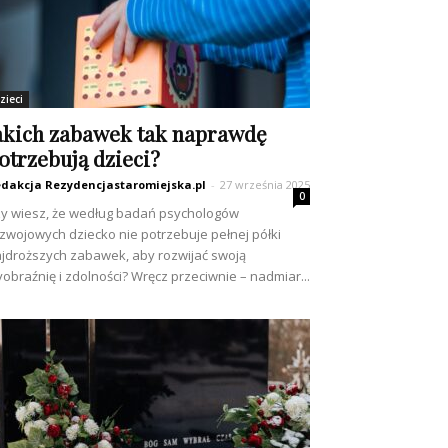
zieci
akich zabawek tak naprawdę
otrzebują dzieci?
dakcja Rezydencjastaromiejska.pl
-
27 września 2025
0
y wiesz, że według badań psychologów
zwojowych dziecko nie potrzebuje pełnej półki
jdroższych zabawek, aby rozwijać swoją
obraźnię i zdolności? Wręcz przeciwnie – nadmiar...