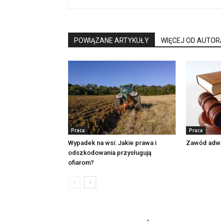
POWIĄZANE ARTYKUŁY
WIĘCEJ OD AUTOR
Praca
Praca
Wypadek na wsi: Jakie prawa i
Zawód adw
odszkodowania przysługują
ofiarom?