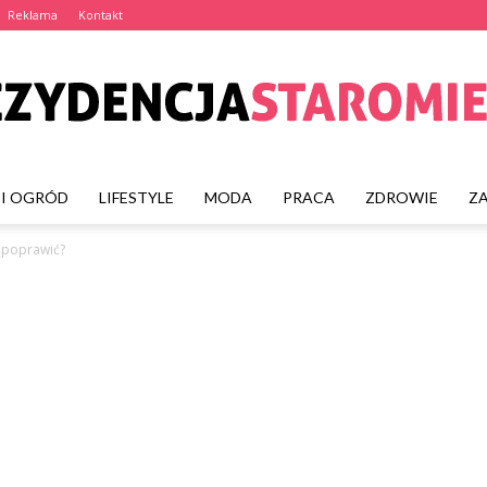
Reklama
Kontakt
I OGRÓD
LIFESTYLE
MODA
PRACA
ZDROWIE
Z
rezydencjastaromiejska
ą poprawić?