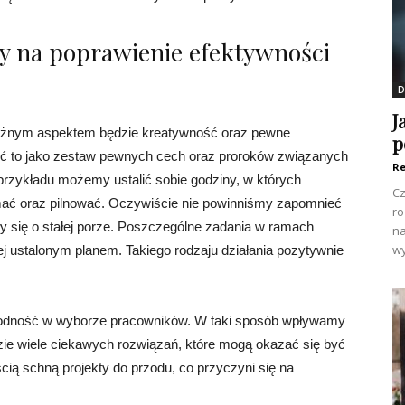
by na poprawienie efektywności
D
J
ażnym aspektem będzie kreatywność oraz pewne
p
eć to jako zestaw pewnych cech oraz proroków związanych
Re
rzykładu możemy ustalić sobie godziny, w których
Cz
ymać oraz pilnować. Oczywiście nie powinniśmy zapomnieć
ro
ły się o stałej porze. Poszczególne zadania w ramach
na
wy
ustalonym planem. Takiego rodzaju działania pozytywnie
rodność w wyborze pracowników. W taki sposób wpływamy
zie wiele ciekawych rozwiązań, które mogą okazać się być
ścią schną projekty do przodu, co przyczyni się na