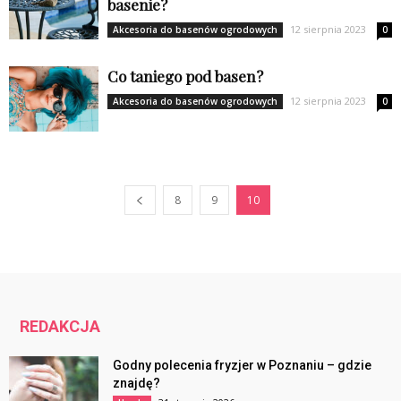
basenie?
12 sierpnia 2023
Akcesoria do basenów ogrodowych
0
Co taniego pod basen?
12 sierpnia 2023
Akcesoria do basenów ogrodowych
0
8
9
10
REDAKCJA
Godny polecenia fryzjer w Poznaniu – gdzie
znajdę?