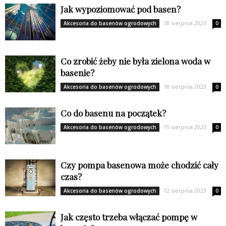
Jak wypoziomować pod basen?
18 sierpnia 2023
Akcesoria do basenów ogrodowych
0
Co zrobić żeby nie była zielona woda w
basenie?
18 sierpnia 2023
Akcesoria do basenów ogrodowych
0
Co do basenu na początek?
15 sierpnia 2023
Akcesoria do basenów ogrodowych
0
Czy pompa basenowa może chodzić cały
czas?
12 sierpnia 2023
Akcesoria do basenów ogrodowych
0
Jak często trzeba włączać pompę w