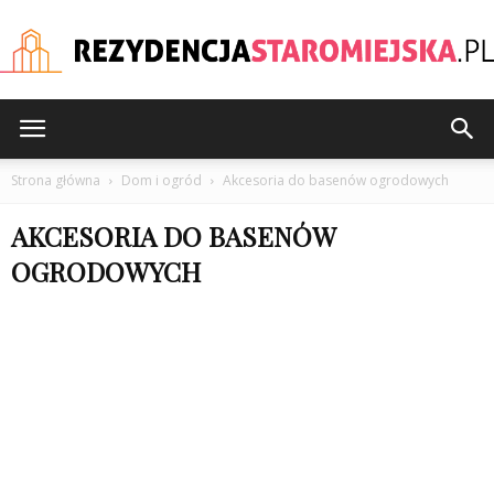
rezydencjastaromiejska
Strona główna
Dom i ogród
Akcesoria do basenów ogrodowych
AKCESORIA DO BASENÓW
OGRODOWYCH