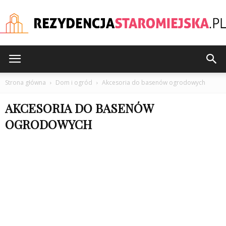
rezydencjastaromiejska
Strona główna
Dom i ogród
Akcesoria do basenów ogrodowych
AKCESORIA DO BASENÓW
OGRODOWYCH