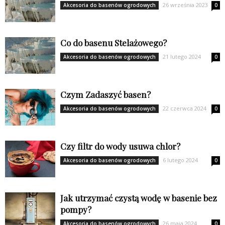
26 września 2023
Akcesoria do basenów ogrodowych
0
Co do basenu Stelażowego?
21 lutego 2024
Akcesoria do basenów ogrodowych
0
Czym Zadaszyć basen?
22 czerwca 2024
Akcesoria do basenów ogrodowych
0
Czy filtr do wody usuwa chlor?
6 lutego 2024
Akcesoria do basenów ogrodowych
0
Jak utrzymać czystą wodę w basenie bez
pompy?
26 maja 2024
Akcesoria do basenów ogrodowych
0