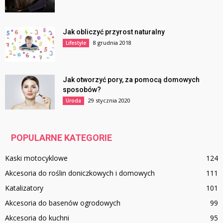
Jak obliczyć przyrost naturalny
8 grudnia 2018
Lifestyle
Jak otworzyć pory, za pomocą domowych
sposobów?
29 stycznia 2020
Uroda
POPULARNE KATEGORIE
Kaski motocyklowe
124
Akcesoria do roślin doniczkowych i domowych
111
Katalizatory
101
Akcesoria do basenów ogrodowych
99
Akcesoria do kuchni
95