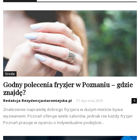
Uroda
Godny polecenia fryzjer w Poznaniu – gdzie
znajdę?
Redakcja Rezydencjastaromiejska.pl
-
31 stycznia 2026
0
Znalezienie naprawdę dobrego fryzjera w dużym mieście bywa
wyzwaniem. Poznań oferuje wiele salonów, jednak nie każdy fryzjer
Poznań pracuje w oparciu o indywidualne podejście...