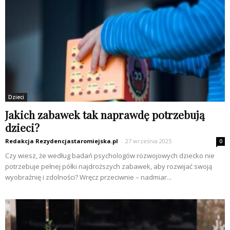
Dzieci
Jakich zabawek tak naprawdę potrzebują
dzieci?
Redakcja Rezydencjastaromiejska.pl
-
27 września 2025
0
Czy wiesz, że według badań psychologów rozwojowych dziecko nie
potrzebuje pełnej półki najdroższych zabawek, aby rozwijać swoją
wyobraźnię i zdolności? Wręcz przeciwnie – nadmiar...