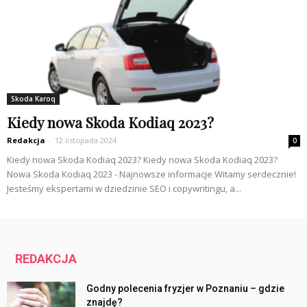
Skoda Karoq
Kiedy nowa Skoda Kodiaq 2023?
Redakcja
-
12 listopada 2024
0
Kiedy nowa Skoda Kodiaq 2023? Kiedy nowa Skoda Kodiaq 2023?
Nowa Skoda Kodiaq 2023 - Najnowsze informacje Witamy serdecznie!
Jesteśmy ekspertami w dziedzinie SEO i copywritingu, a...
REDAKCJA
Godny polecenia fryzjer w Poznaniu – gdzie
znajdę?