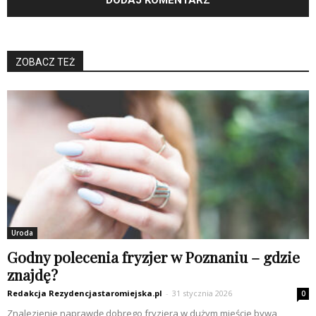
ZOBACZ TEŻ
Uroda
Godny polecenia fryzjer w Poznaniu – gdzie
znajdę?
Redakcja Rezydencjastaromiejska.pl
-
31 stycznia 2026
0
Znalezienie naprawdę dobrego fryzjera w dużym mieście bywa