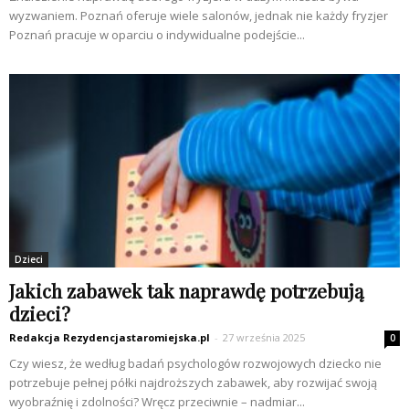
wyzwaniem. Poznań oferuje wiele salonów, jednak nie każdy fryzjer
Poznań pracuje w oparciu o indywidualne podejście...
Dzieci
Jakich zabawek tak naprawdę potrzebują
dzieci?
Redakcja Rezydencjastaromiejska.pl
-
27 września 2025
0
Czy wiesz, że według badań psychologów rozwojowych dziecko nie
potrzebuje pełnej półki najdroższych zabawek, aby rozwijać swoją
wyobraźnię i zdolności? Wręcz przeciwnie – nadmiar...