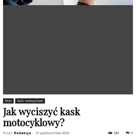
Moto
Kaski motocyklowe
Jak wyciszyć kask
motocyklowy?
Przez
Redakcja
-
31 października 2024
541
0