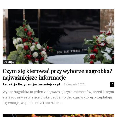
Zakupy
Czym się kierować przy wyborze nagrobka?
najważniejsze informacje
Redakcja Rezydencjastaromiejska.pl
-
7 sierpnia 2025
0
Wybór nagrobka to jeden z najważniejszych momentów, przed którym
stają rodziny żegnające bliską osobę. To decyzja, w której przeplatają
się emocje, wspomnienia i poczucie...