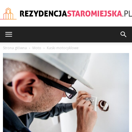
rezydencjastaromiejska
Strona główna
Moto
Kaski motocyklowe