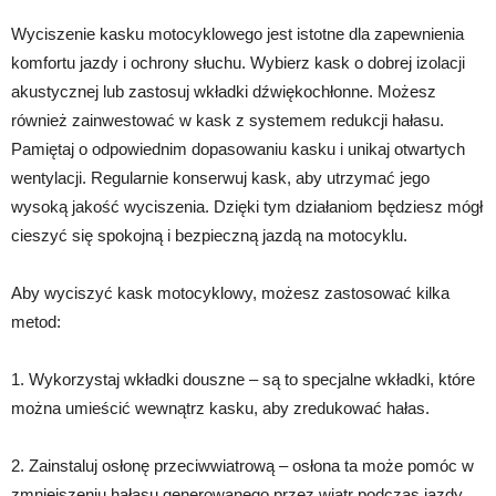
Wyciszenie kasku motocyklowego jest istotne dla zapewnienia
komfortu jazdy i ochrony słuchu. Wybierz kask o dobrej izolacji
akustycznej lub zastosuj wkładki dźwiękochłonne. Możesz
również zainwestować w kask z systemem redukcji hałasu.
Pamiętaj o odpowiednim dopasowaniu kasku i unikaj otwartych
wentylacji. Regularnie konserwuj kask, aby utrzymać jego
wysoką jakość wyciszenia. Dzięki tym działaniom będziesz mógł
cieszyć się spokojną i bezpieczną jazdą na motocyklu.
Aby wyciszyć kask motocyklowy, możesz zastosować kilka
metod:
1. Wykorzystaj wkładki douszne – są to specjalne wkładki, które
można umieścić wewnątrz kasku, aby zredukować hałas.
2. Zainstaluj osłonę przeciwwiatrową – osłona ta może pomóc w
zmniejszeniu hałasu generowanego przez wiatr podczas jazdy.