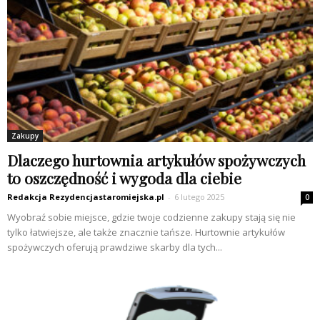
Zakupy
Dlaczego hurtownia artykułów spożywczych
to oszczędność i wygoda dla ciebie
Redakcja Rezydencjastaromiejska.pl
-
6 lutego 2025
0
Wyobraź sobie miejsce, gdzie twoje codzienne zakupy stają się nie
tylko łatwiejsze, ale także znacznie tańsze. Hurtownie artykułów
spożywczych oferują prawdziwe skarby dla tych...