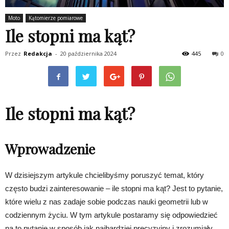
Moto
Kątomierze pomiarowe
Ile stopni ma kąt?
Przez
Redakcja
-
20 października 2024
445
0
Ile stopni ma kąt?
Wprowadzenie
W dzisiejszym artykule chcielibyśmy poruszyć temat, który
często budzi zainteresowanie – ile stopni ma kąt? Jest to pytanie,
które wielu z nas zadaje sobie podczas nauki geometrii lub w
codziennym życiu. W tym artykule postaramy się odpowiedzieć
na to pytanie w sposób jak najbardziej precyzyjny i zrozumiały.