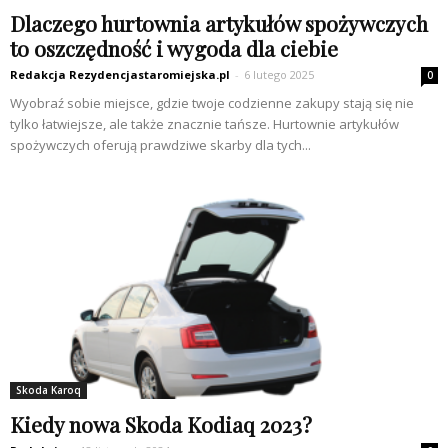
Dlaczego hurtownia artykułów spożywczych
to oszczędność i wygoda dla ciebie
Redakcja Rezydencjastaromiejska.pl
-
6 lutego 2025
0
Wyobraź sobie miejsce, gdzie twoje codzienne zakupy stają się nie
tylko łatwiejsze, ale także znacznie tańsze. Hurtownie artykułów
spożywczych oferują prawdziwe skarby dla tych...
Skoda Karoq
Kiedy nowa Skoda Kodiaq 2023?