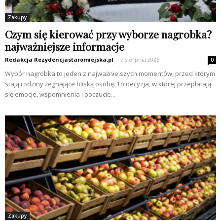
Zakupy
Czym się kierować przy wyborze nagrobka?
najważniejsze informacje
Redakcja Rezydencjastaromiejska.pl
-
7 sierpnia 2025
0
Wybór nagrobka to jeden z najważniejszych momentów, przed którym
stają rodziny żegnające bliską osobę. To decyzja, w której przeplatają
się emocje, wspomnienia i poczucie...
Zakupy