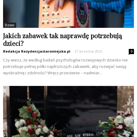
Dzieci
Jakich zabawek tak naprawdę potrzebują
dzieci?
Redakcja Rezydencjastaromiejska.pl
-
27 września 2025
0
Czy wiesz, że według badań psychologów rozwojowych dziecko nie
potrzebuje pełnej półki najdroższych zabawek, aby rozwijać swoją
wyobraźnię i zdolności? Wręcz przeciwnie – nadmiar...