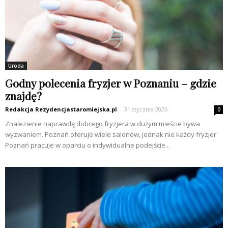
Uroda
Godny polecenia fryzjer w Poznaniu – gdzie
znajdę?
Redakcja Rezydencjastaromiejska.pl
-
31 stycznia 2026
0
Znalezienie naprawdę dobrego fryzjera w dużym mieście bywa
wyzwaniem. Poznań oferuje wiele salonów, jednak nie każdy fryzjer
Poznań pracuje w oparciu o indywidualne podejście...