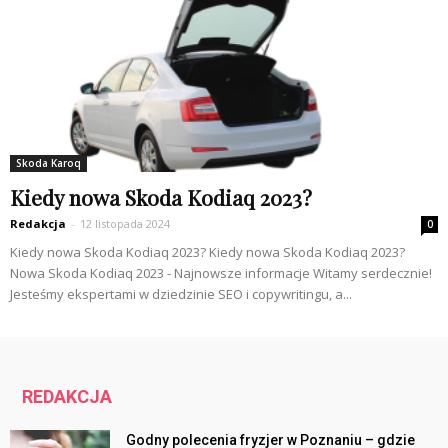
Skoda Karoq
Kiedy nowa Skoda Kodiaq 2023?
Redakcja
-
12 listopada 2024
0
Kiedy nowa Skoda Kodiaq 2023? Kiedy nowa Skoda Kodiaq 2023?
Nowa Skoda Kodiaq 2023 - Najnowsze informacje Witamy serdecznie!
Jesteśmy ekspertami w dziedzinie SEO i copywritingu, a...
REDAKCJA
Godny polecenia fryzjer w Poznaniu – gdzie