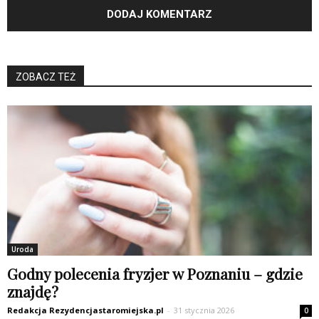
ZOBACZ TEŻ
Uroda
Godny polecenia fryzjer w Poznaniu – gdzie
znajdę?
Redakcja Rezydencjastaromiejska.pl
-
31 stycznia 2026
0