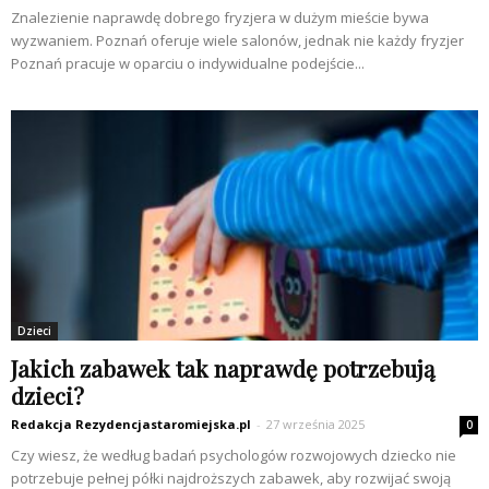
Znalezienie naprawdę dobrego fryzjera w dużym mieście bywa
wyzwaniem. Poznań oferuje wiele salonów, jednak nie każdy fryzjer
Poznań pracuje w oparciu o indywidualne podejście...
Dzieci
Jakich zabawek tak naprawdę potrzebują
dzieci?
Redakcja Rezydencjastaromiejska.pl
-
27 września 2025
0
Czy wiesz, że według badań psychologów rozwojowych dziecko nie
potrzebuje pełnej półki najdroższych zabawek, aby rozwijać swoją