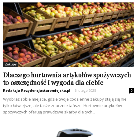
Zakupy
Dlaczego hurtownia artykułów spożywczych
to oszczędność i wygoda dla ciebie
Redakcja Rezydencjastaromiejska.pl
-
6 lutego 2025
0
Wyobraź sobie miejsce, gdzie twoje codzienne zakupy stają się nie
tylko łatwiejsze, ale także znacznie tańsze. Hurtownie artykułów
spożywczych oferują prawdziwe skarby dla tych...