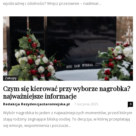
wyobraźnię i zdolności? Wręcz przeciwnie – nadmiar...
Zakupy
Czym się kierować przy wyborze nagrobka?
najważniejsze informacje
Redakcja Rezydencjastaromiejska.pl
-
7 sierpnia 2025
0
Wybór nagrobka to jeden z najważniejszych momentów, przed którym
stają rodziny żegnające bliską osobę. To decyzja, w której przeplatają
się emocje, wspomnienia i poczucie...