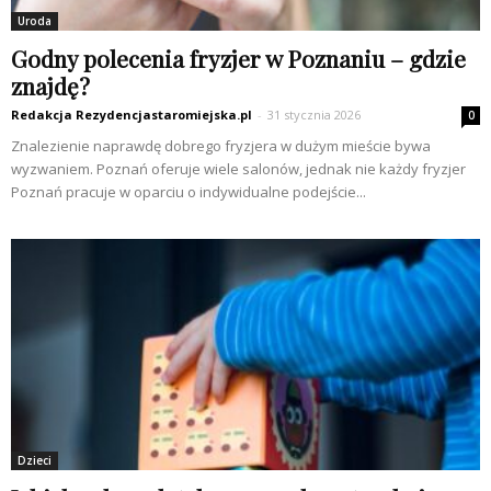
Uroda
Godny polecenia fryzjer w Poznaniu – gdzie
znajdę?
Redakcja Rezydencjastaromiejska.pl
-
31 stycznia 2026
0
Znalezienie naprawdę dobrego fryzjera w dużym mieście bywa
wyzwaniem. Poznań oferuje wiele salonów, jednak nie każdy fryzjer
Poznań pracuje w oparciu o indywidualne podejście...
Dzieci