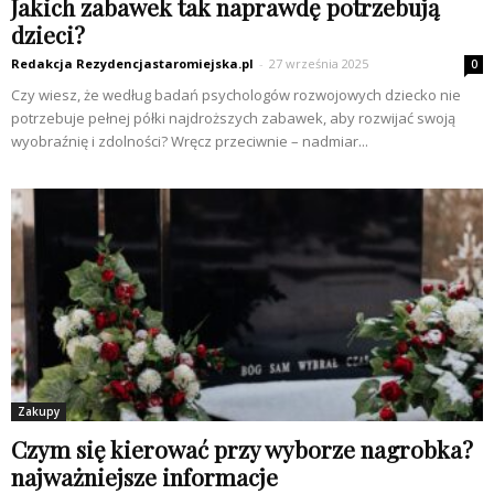
Jakich zabawek tak naprawdę potrzebują
dzieci?
Redakcja Rezydencjastaromiejska.pl
-
27 września 2025
0
Czy wiesz, że według badań psychologów rozwojowych dziecko nie
potrzebuje pełnej półki najdroższych zabawek, aby rozwijać swoją
wyobraźnię i zdolności? Wręcz przeciwnie – nadmiar...
Zakupy
Czym się kierować przy wyborze nagrobka?
najważniejsze informacje