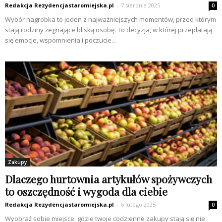
Redakcja Rezydencjastaromiejska.pl
-
7 sierpnia 2025
0
Wybór nagrobka to jeden z najważniejszych momentów, przed którym
stają rodziny żegnające bliską osobę. To decyzja, w której przeplatają
się emocje, wspomnienia i poczucie...
Zakupy
Dlaczego hurtownia artykułów spożywczych
to oszczędność i wygoda dla ciebie
Redakcja Rezydencjastaromiejska.pl
-
6 lutego 2025
0
Wyobraź sobie miejsce, gdzie twoje codzienne zakupy stają się nie