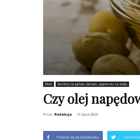
Moto
Kanistry na paliwo, baniaki, pojemniki na wodę
Czy olej napędow
Przez
Redakcja
-
13 lipca 2024
Podziel się na Facebooku
Tweet (Ćw