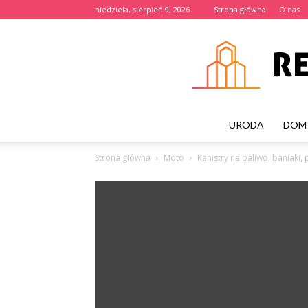
niedziela, sierpień 9, 2026
Strona główna
O nas
URODA
DOM 
Strona główna
Moto
Kanistry na paliwo, baniaki,