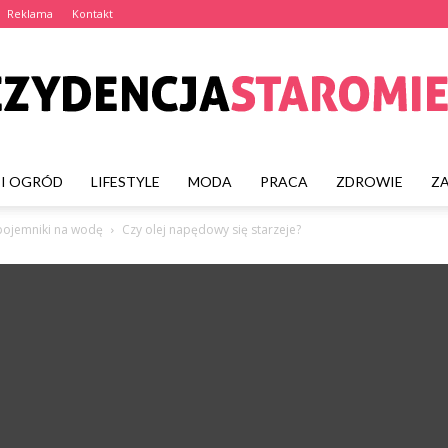
Reklama
Kontakt
I OGRÓD
LIFESTYLE
MODA
PRACA
ZDROWIE
Z
rezydencjastaromiejska
 pojemniki na wodę
Czy olej napędowy się starzeje?