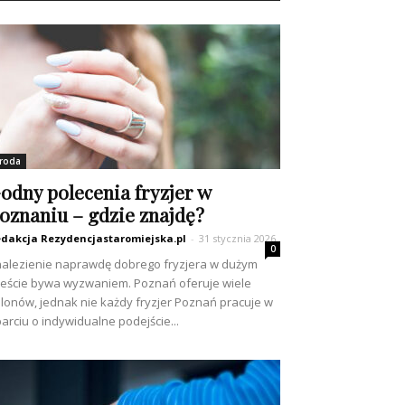
roda
odny polecenia fryzjer w
oznaniu – gdzie znajdę?
dakcja Rezydencjastaromiejska.pl
-
31 stycznia 2026
0
alezienie naprawdę dobrego fryzjera w dużym
eście bywa wyzwaniem. Poznań oferuje wiele
lonów, jednak nie każdy fryzjer Poznań pracuje w
arciu o indywidualne podejście...