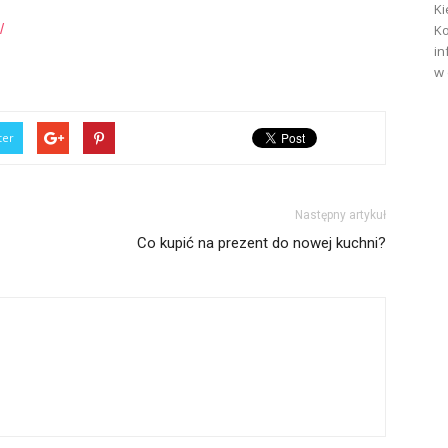
Ki
/
Ko
in
w 
ter
Następny artykuł
Co kupić na prezent do nowej kuchni?