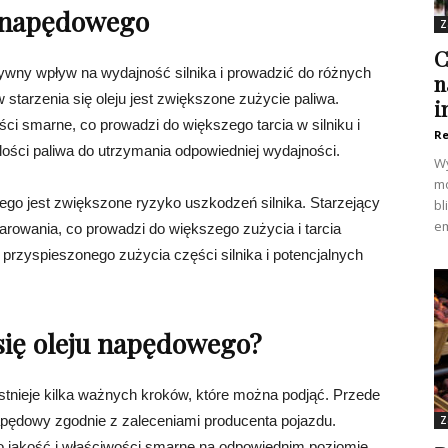
ju napędowego
Z
C
ywny wpływ na wydajność silnika i prowadzić do różnych
n
tarzenia się oleju jest zwiększone zużycie paliwa.
i
ci smarne, co prowadzi do większego tarcia w silniku i
Re
lości paliwa do utrzymania odpowiedniej wydajności.
Wy
mo
ego jest zwiększone ryzyko uszkodzeń silnika. Starzejący
bl
em
rowania, co prowadzi do większego zużycia i tarcia
 przyspieszonego zużycia części silnika i potencjalnych
 się oleju napędowego?
istnieje kilka ważnych kroków, które można podjąć. Przede
apędowy zgodnie z zaleceniami producenta pojazdu.
Z
o jakość i właściwości smarne na odpowiednim poziomie.