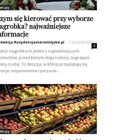
akupy
zym się kierować przy wyborze
agrobka? najważniejsze
nformacje
dakcja Rezydencjastaromiejska.pl
-
7 sierpnia 2025
0
bór nagrobka to jeden z najważniejszych
mentów, przed którym stają rodziny żegnające
iską osobę. To decyzja, w której przeplatają się
ocje, wspomnienia i poczucie...
akupy