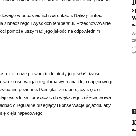
D
s
ędowego w odpowiednich warunkach. Należy unikać
w
atła słonecznego i wysokich temperatur. Przechowywanie
Re
lgoci pomoże utrzymać jego jakość na odpowiednim
Wy
za
zn
of
su, co może prowadzić do utraty jego właściwości
ciwa konserwacja i regularna wymiana oleju napędowego
wiednim poziomie. Pamiętaj, że starzejący się olej
ność silnika i prowadzić do większego zużycia paliwa
adbać o regularne przeglądy i konserwację pojazdu, aby
S
się oleju napędowego.
K
Re