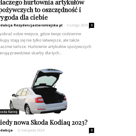
laczego hurtownia artykułów
pożywczych to oszczędność i
ygoda dla ciebie
dakcja Rezydencjastaromiejska.pl
-
6 lutego 2025
0
obraź sobie miejsce, gdzie twoje codzienne
kupy stają się nie tylko łatwiejsze, ale także
acznie tańsze. Hurtownie artykułów spożywczych
erują prawdziwe skarby dla tych...
koda Karoq
iedy nowa Skoda Kodiaq 2023?
dakcja
-
12 listopada 2024
0