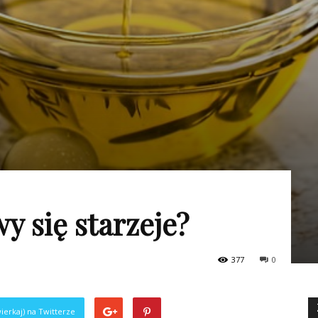
y się starzeje?
377
0
ierkaj) na Twitterze