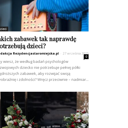
zieci
akich zabawek tak naprawdę
otrzebują dzieci?
dakcja Rezydencjastaromiejska.pl
-
27 września 2025
0
y wiesz, że według badań psychologów
zwojowych dziecko nie potrzebuje pełnej półki
jdroższych zabawek, aby rozwijać swoją
obraźnię i zdolności? Wręcz przeciwnie – nadmiar...