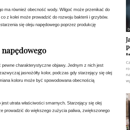
ego ma również obecność wody. Wilgoć może przenikać do
co z kolei może prowadzić do rozwoju bakterii i grzybów.
tarzenia się oleju napędowego poprzez produkcję
D
J
p
ju napędowego
Re
Cz
 pewne charakterystyczne objawy. Jednym z nich jest
ro
azwyczaj jasnożółty kolor, podczas gdy starzejący się olej
na
 Zmiana koloru może być spowodowana obecnością
wy
est utrata właściwości smarnych. Starzejący się olej
że prowadzić do większego zużycia paliwa, zwiększonego