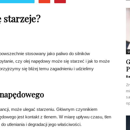
 starzeje?
U
 powszechnie stosowany jako paliwo do silników
G
tanie, czy olej napędowy może się starzeć i jak to może
P
rzyjrzymy się bliżej temu zagadnieniu i udzielimy
Re
Zn
mi
ju napędowego
sa
op
tancji, może ulegać starzeniu. Głównym czynnikiem
ędowego jest kontakt z tlenem. W miarę upływu czasu, tlen
o utleniania i degradacji jego właściwości.