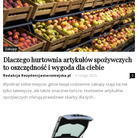
Zakupy
Dlaczego hurtownia artykułów spożywczych
to oszczędność i wygoda dla ciebie
Redakcja Rezydencjastaromiejska.pl
-
6 lutego 2025
0
Wyobraź sobie miejsce, gdzie twoje codzienne zakupy stają się nie
tylko łatwiejsze, ale także znacznie tańsze. Hurtownie artykułów
spożywczych oferują prawdziwe skarby dla tych...