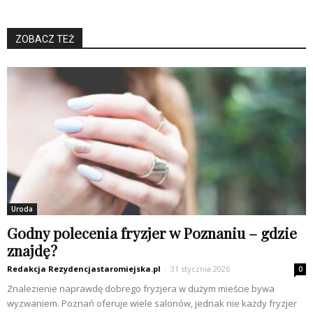
ZOBACZ TEŻ
Uroda
Godny polecenia fryzjer w Poznaniu – gdzie
znajdę?
Redakcja Rezydencjastaromiejska.pl
-
31 stycznia 2026
0
Znalezienie naprawdę dobrego fryzjera w dużym mieście bywa
wyzwaniem. Poznań oferuje wiele salonów, jednak nie każdy fryzjer