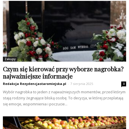
Zakupy
Czym się kierować przy wyborze nagrobka?
najważniejsze informacje
Redakcja Rezydencjastaromiejska.pl
-
7 sierpnia 2025
0
Wybór nagrobka to jeden z najważniejszych momentów, przed którym
stają rodziny żegnające bliską osobę. To decyzja, w której przeplatają
się emocje, wspomnienia i poczucie...