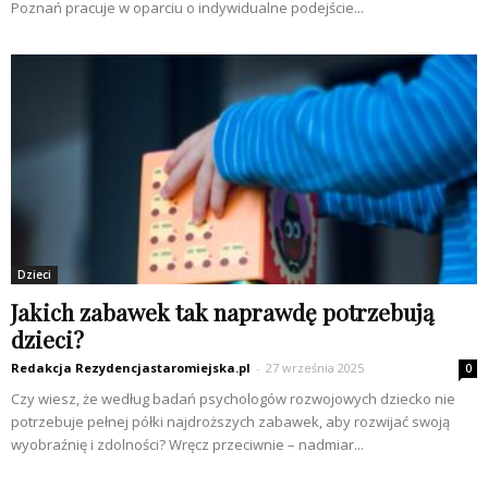
Poznań pracuje w oparciu o indywidualne podejście...
Dzieci
Jakich zabawek tak naprawdę potrzebują
dzieci?
Redakcja Rezydencjastaromiejska.pl
-
27 września 2025
0
Czy wiesz, że według badań psychologów rozwojowych dziecko nie
potrzebuje pełnej półki najdroższych zabawek, aby rozwijać swoją
wyobraźnię i zdolności? Wręcz przeciwnie – nadmiar...