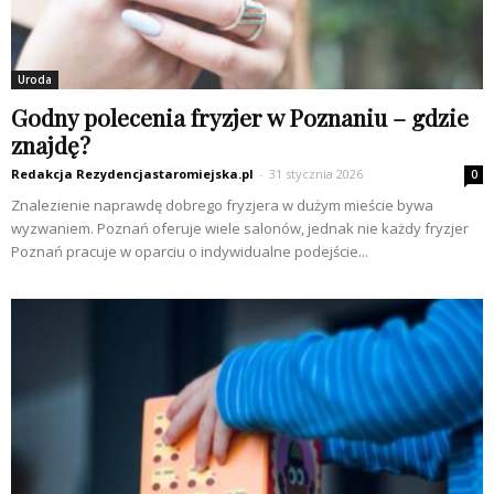
Uroda
Godny polecenia fryzjer w Poznaniu – gdzie
znajdę?
Redakcja Rezydencjastaromiejska.pl
-
31 stycznia 2026
0
Znalezienie naprawdę dobrego fryzjera w dużym mieście bywa
wyzwaniem. Poznań oferuje wiele salonów, jednak nie każdy fryzjer
Poznań pracuje w oparciu o indywidualne podejście...