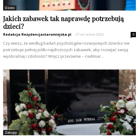
Dzieci
Jakich zabawek tak naprawdę potrzebują
dzieci?
Redakcja Rezydencjastaromiejska.pl
-
27 września 2025
0
Czy wiesz, że według badań psychologów rozwojowych dziecko nie
potrzebuje pełnej półki najdroższych zabawek, aby rozwijać swoją
wyobraźnię i zdolności? Wręcz przeciwnie – nadmiar...
Zakupy