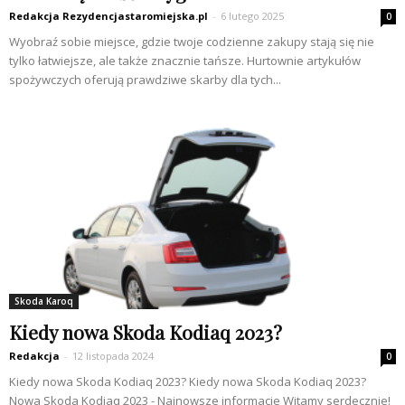
Redakcja Rezydencjastaromiejska.pl
-
6 lutego 2025
0
Wyobraź sobie miejsce, gdzie twoje codzienne zakupy stają się nie
tylko łatwiejsze, ale także znacznie tańsze. Hurtownie artykułów
spożywczych oferują prawdziwe skarby dla tych...
Skoda Karoq
Kiedy nowa Skoda Kodiaq 2023?
Redakcja
-
12 listopada 2024
0
Kiedy nowa Skoda Kodiaq 2023? Kiedy nowa Skoda Kodiaq 2023?
Nowa Skoda Kodiaq 2023 - Najnowsze informacje Witamy serdecznie!