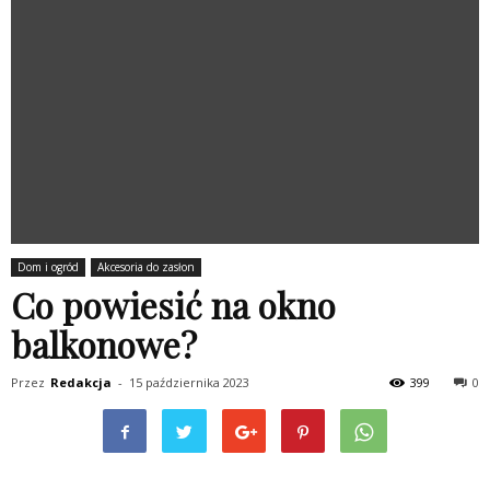
Dom i ogród
Akcesoria do zasłon
Co powiesić na okno
balkonowe?
Przez
Redakcja
-
15 października 2023
399
0