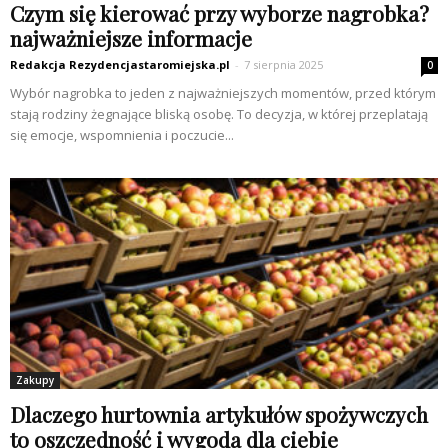
Czym się kierować przy wyborze nagrobka?
najważniejsze informacje
Redakcja Rezydencjastaromiejska.pl
-
7 sierpnia 2025
0
Wybór nagrobka to jeden z najważniejszych momentów, przed którym
stają rodziny żegnające bliską osobę. To decyzja, w której przeplatają
się emocje, wspomnienia i poczucie...
Zakupy
Dlaczego hurtownia artykułów spożywczych
to oszczędność i wygoda dla ciebie