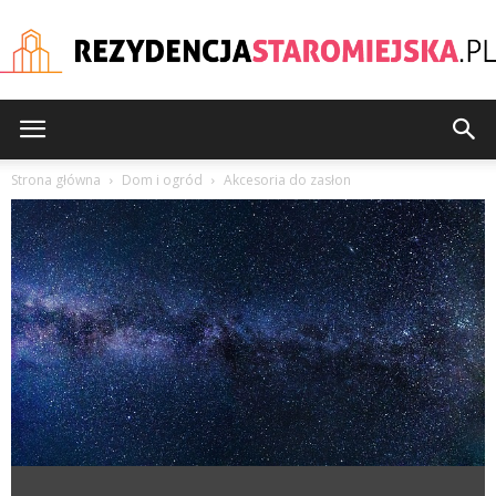
rezydencjastaromiejska
Strona główna
Dom i ogród
Akcesoria do zasłon