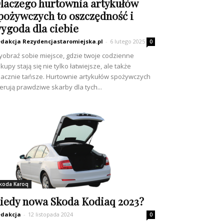
laczego hurtownia artykułów
pożywczych to oszczędność i
ygoda dla ciebie
dakcja Rezydencjastaromiejska.pl
-
6 lutego 2025
0
obraź sobie miejsce, gdzie twoje codzienne
kupy stają się nie tylko łatwiejsze, ale także
acznie tańsze. Hurtownie artykułów spożywczych
erują prawdziwe skarby dla tych...
koda Karoq
iedy nowa Skoda Kodiaq 2023?
dakcja
-
12 listopada 2024
0