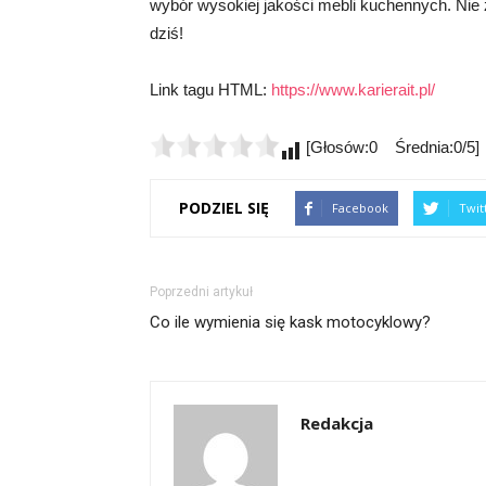
wybór wysokiej jakości mebli kuchennych. Nie 
dziś!
Link tagu HTML:
https://www.karierait.pl/
[Głosów:0 Średnia:0/5]
PODZIEL SIĘ
Facebook
Twit
Poprzedni artykuł
Co ile wymienia się kask motocyklowy?
Redakcja