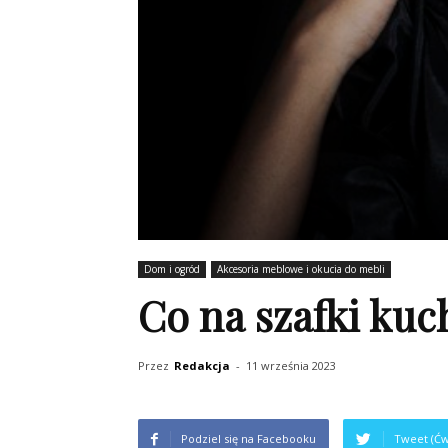
Dom i ogród
Akcesoria meblowe i okucia do mebli
Co na szafki ku
Przez
Redakcja
-
11 września 2023
Podziel się na Facebooku
Tweet (Ćw