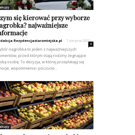
akupy
zym się kierować przy wyborze
agrobka? najważniejsze
nformacje
dakcja Rezydencjastaromiejska.pl
-
7 sierpnia 2025
0
bór nagrobka to jeden z najważniejszych
mentów, przed którym stają rodziny żegnające
iską osobę. To decyzja, w której przeplatają się
ocje, wspomnienia i poczucie...
akupy