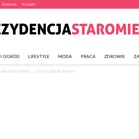
Reklama
Kontakt
I OGRÓD
LIFESTYLE
MODA
PRACA
ZDROWIE
Z
rezydencjastaromiejska
 okucia do mebli
Co na szafki kuchenne?