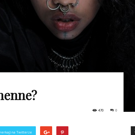
chenne?
470
0
ierkaj) na Twitterze