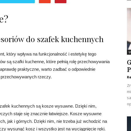
e?
soriów do szafek kuchennych
U
t, który wpływa na funkcjonalność i estetykę tego
G
w są szafki kuchenne, które pełnią rolę przechowywania
P
naprawdę praktyczne, warto zadbać o odpowiednie
 do przechowywanych rzeczy.
Re
Zn
mi
sa
op
szafek kuchennych są kosze wysuwne. Dzięki nim,
czych staje się znacznie łatwiejsze. Kosze wysuwne
 jak i górnych. Dzięki nim, nie trzeba już wchodzić na
czy wysunąć kosz i wszystko jest na wyciągnięcie ręki.