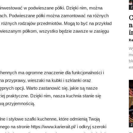
Z
inwestować w podwieszane półki. Dzięki nim, można
kach. Podwieszane półki można zamontować na różnych
C
n
różnych rodzajów przedmiotów. Mogą to być na przykład
i
podwieszanym półkom, wszystko będzie zawsze w zasięgu
Re
Wy
mo
bl
em
hennych ma ogromne znaczenie dla funkcjonalności i
a przyprawy, wieszaki na kubki i szklanki oraz
tępnych opcji. Warto zastanowić się, jakie są nasze
ziej praktyczne. Dzięki nim, nasza kuchnia stanie się
wą przyjemnością.
ne i stylowe szafki kuchenne, które odmienią Twoją
Z
go na stronie https://www.karierait.pl/ i odkryj szeroki