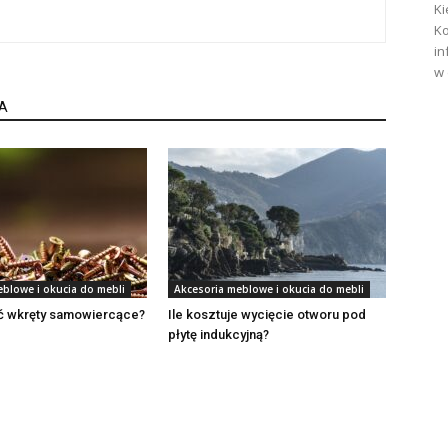
Ki
Ko
in
w 
A
eblowe i okucia do mebli
Akcesoria meblowe i okucia do mebli
ć wkręty samowiercące?
Ile kosztuje wycięcie otworu pod
płytę indukcyjną?