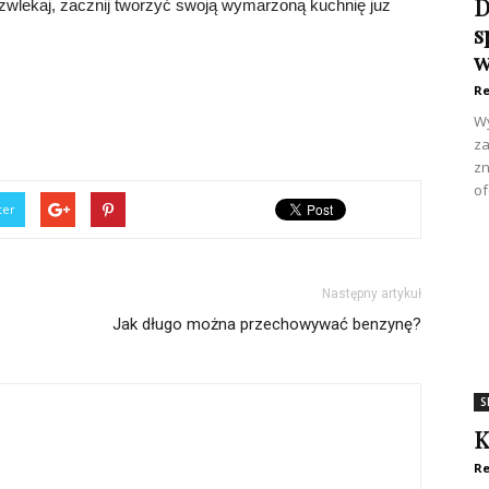
D
zwlekaj, zacznij tworzyć swoją wymarzoną kuchnię już
s
w
Re
Wy
za
zn
of
ter
Następny artykuł
Jak długo można przechowywać benzynę?
S
K
Re