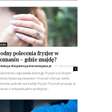
roda
odny polecenia fryzjer w
oznaniu – gdzie znajdę?
dakcja Rezydencjastaromiejska.pl
-
31 stycznia 2026
0
alezienie naprawdę dobrego fryzjera w dużym
eście bywa wyzwaniem. Poznań oferuje wiele
lonów, jednak nie każdy fryzjer Poznań pracuje w
arciu o indywidualne podejście...