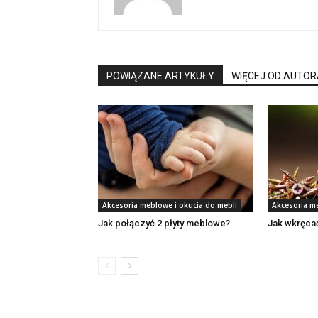
POWIĄZANE ARTYKUŁY
WIĘCEJ OD AUTOR
Akcesoria meblowe i okucia do mebli
Akcesoria m
Jak połączyć 2 płyty meblowe?
Jak wkręca