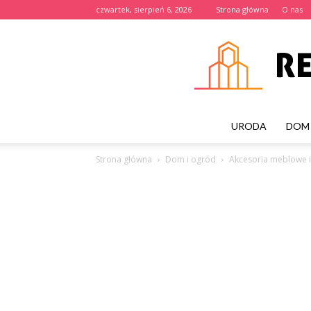
czwartek, sierpień 6, 2026
Strona główna
O nas
URODA
DOM 
Strona główna
Dom i ogród
Akcesoria meblowe i