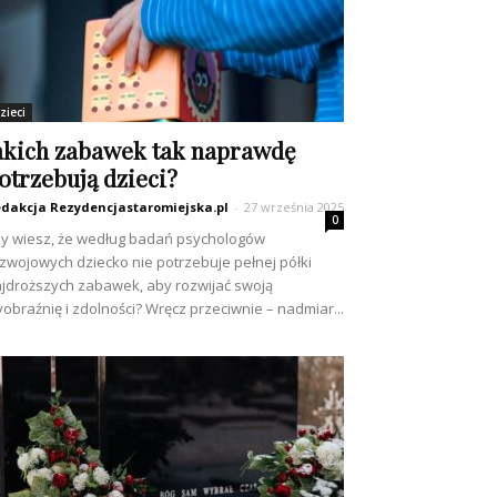
zieci
akich zabawek tak naprawdę
otrzebują dzieci?
dakcja Rezydencjastaromiejska.pl
-
27 września 2025
0
y wiesz, że według badań psychologów
zwojowych dziecko nie potrzebuje pełnej półki
jdroższych zabawek, aby rozwijać swoją
obraźnię i zdolności? Wręcz przeciwnie – nadmiar...