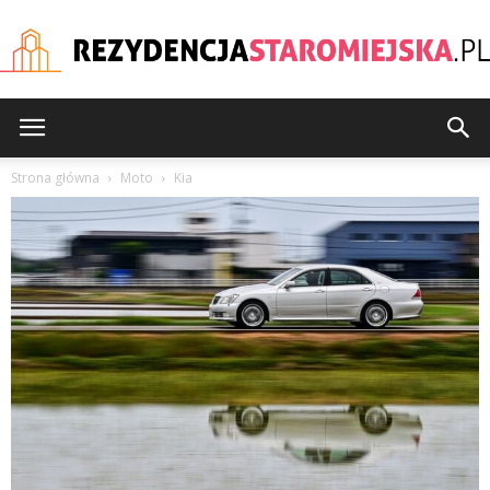
rezydencjastaromiejska
Strona główna
Moto
Kia