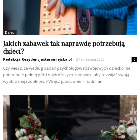
Dzieci
Jakich zabawek tak naprawdę potrzebują
dzieci?
Redakcja Rezydencjastaromiejska.pl
-
27 września 2025
0
Czy wiesz, że według badań psychologów rozwojowych dziecko nie
potrzebuje pełnej półki najdroższych zabawek, aby rozwijać swoją
wyobraźnię i zdolności? Wręcz przeciwnie – nadmiar...