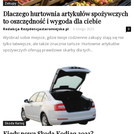
Zakupy
Dlaczego hurtownia artykułów spożywczych
to oszczędność i wygoda dla ciebie
Redakcja Rezydencjastaromiejska.pl
-
6 lutego 2025
0
Wyobraź sobie miejsce, gdzie twoje codzienne zakupy stają się nie
tylko łatwiejsze, ale także znacznie tańsze. Hurtownie artykułów
spożywczych oferują prawdziwe skarby dla tych...
Skoda Karoq
Kiedy nowa Skoda Kodiaq 2023?