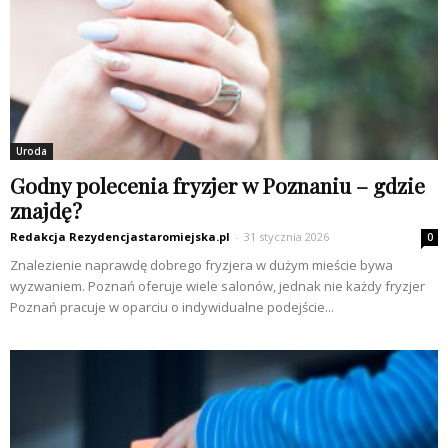
Uroda
Godny polecenia fryzjer w Poznaniu – gdzie
znajdę?
Redakcja Rezydencjastaromiejska.pl
-
31 stycznia 2026
0
Znalezienie naprawdę dobrego fryzjera w dużym mieście bywa
wyzwaniem. Poznań oferuje wiele salonów, jednak nie każdy fryzjer
Poznań pracuje w oparciu o indywidualne podejście...