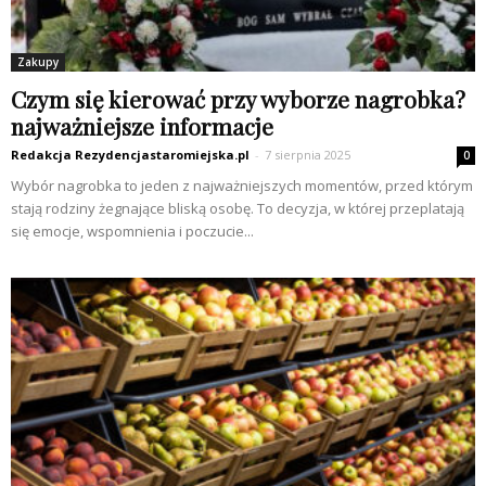
Zakupy
Czym się kierować przy wyborze nagrobka?
najważniejsze informacje
Redakcja Rezydencjastaromiejska.pl
-
7 sierpnia 2025
0
Wybór nagrobka to jeden z najważniejszych momentów, przed którym
stają rodziny żegnające bliską osobę. To decyzja, w której przeplatają
się emocje, wspomnienia i poczucie...