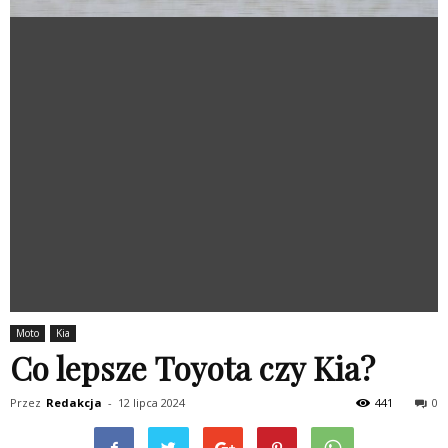
Moto
Kia
Co lepsze Toyota czy Kia?
Przez
Redakcja
-
12 lipca 2024
441
0