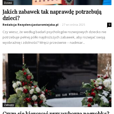
Dzieci
Jakich zabawek tak naprawdę potrzebują
dzieci?
Redakcja Rezydencjastaromiejska.pl
-
27 września 2025
0
Czy wiesz, że według badań psychologów rozwojowych dziecko nie
potrzebuje pełnej półki najdroższych zabawek, aby rozwijać swoją
wyobraźnię i zdolności? Wręcz przeciwnie – nadmiar...
Zakupy
Czym się kierować przy wyborze nagrobka?