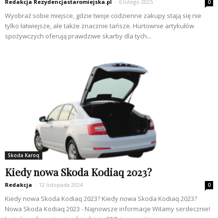
Redakcja Rezydencjastaromiejska.pl
-
6 lutego 2025
0
Wyobraź sobie miejsce, gdzie twoje codzienne zakupy stają się nie
tylko łatwiejsze, ale także znacznie tańsze. Hurtownie artykułów
spożywczych oferują prawdziwe skarby dla tych...
Skoda Karoq
Kiedy nowa Skoda Kodiaq 2023?
Redakcja
-
12 listopada 2024
0
Kiedy nowa Skoda Kodiaq 2023? Kiedy nowa Skoda Kodiaq 2023?
Nowa Skoda Kodiaq 2023 - Najnowsze informacje Witamy serdecznie!