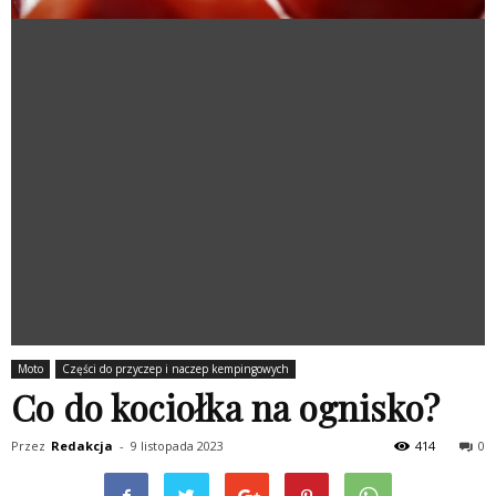
Moto
Części do przyczep i naczep kempingowych
Co do kociołka na ognisko?
Przez
Redakcja
-
9 listopada 2023
414
0