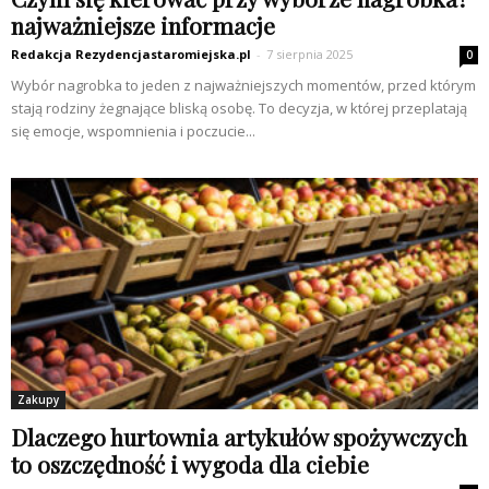
najważniejsze informacje
Redakcja Rezydencjastaromiejska.pl
-
7 sierpnia 2025
0
Wybór nagrobka to jeden z najważniejszych momentów, przed którym
stają rodziny żegnające bliską osobę. To decyzja, w której przeplatają
się emocje, wspomnienia i poczucie...
Zakupy
Dlaczego hurtownia artykułów spożywczych
to oszczędność i wygoda dla ciebie