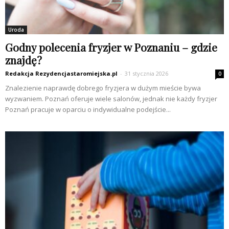
Uroda
Godny polecenia fryzjer w Poznaniu – gdzie
znajdę?
Redakcja Rezydencjastaromiejska.pl
-
31 stycznia 2026
0
Znalezienie naprawdę dobrego fryzjera w dużym mieście bywa
wyzwaniem. Poznań oferuje wiele salonów, jednak nie każdy fryzjer
Poznań pracuje w oparciu o indywidualne podejście...