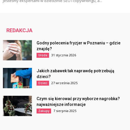
Jesteśmy ekspertami w dziedzinie SEO i copywritingu, a...
REDAKCJA
Godny polecenia fryzjer w Poznaniu – gdzie
znajdę?
31 stycznia 2026
Uroda
Jakich zabawek tak naprawdę potrzebują
dzieci?
27 września 2025
Dzieci
Czym się kierować przy wyborze nagrobka?
najważniejsze informacje
7 sierpnia 2025
Zakupy