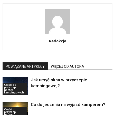
Redakcja
POWIĄZANE ARTYKUŁY
WIĘCEJ OD AUTORA
Jak umyć okna w przyczepie
Części do
kempingowej?
przyczep i
naczep
kempingowych
Co do jedzenia na wyjazd kamperem?
Części do
przyczep i
naczep