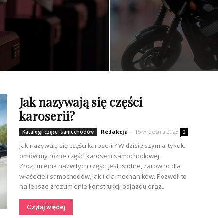
Jak nazywają się części
karoserii?
Redakcja
-
15 września 2023
Katalogi części samochodów
0
Jak nazywają się części karoserii? W dzisiejszym artykule
omówimy różne części karoserii samochodowej.
Zrozumienie nazw tych części jest istotne, zarówno dla
właścicieli samochodów, jak i dla mechaników. Pozwoli to
na lepsze zrozumienie konstrukcji pojazdu oraz...
Czytaj więcej