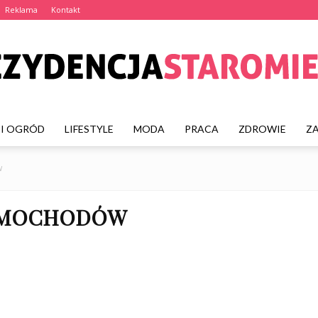
Reklama
Kontakt
I OGRÓD
LIFESTYLE
MODA
PRACA
ZDROWIE
Z
rezydencjastaromiejska
w
SAMOCHODÓW