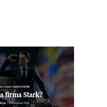
OGI CZĘŚCI SAMOCHODÓW
za firma Stark?
kcja
-
8 listopada 2024