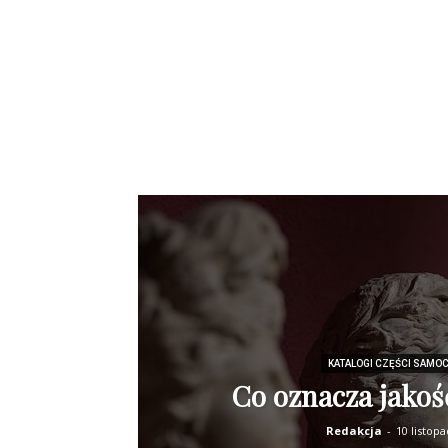
KATALOGI CZĘŚCI SAMO
Co oznacza jakoś
Redakcja
-
10 listop