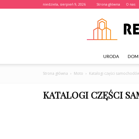
niedziela, sierpień 9, 2026
Strona główna
O nas
URODA
DOM 
Strona główna
Moto
Katalogi części samochodó
KATALOGI CZĘŚCI 