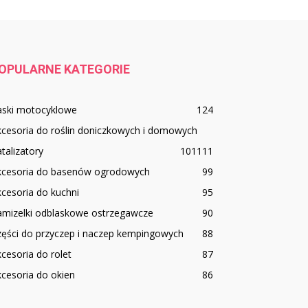
OPULARNE KATEGORIE
aski motocyklowe
124
cesoria do roślin doniczkowych i domowych
talizatory
101
111
kcesoria do basenów ogrodowych
99
cesoria do kuchni
95
amizelki odblaskowe ostrzegawcze
90
zęści do przyczep i naczep kempingowych
88
cesoria do rolet
87
cesoria do okien
86