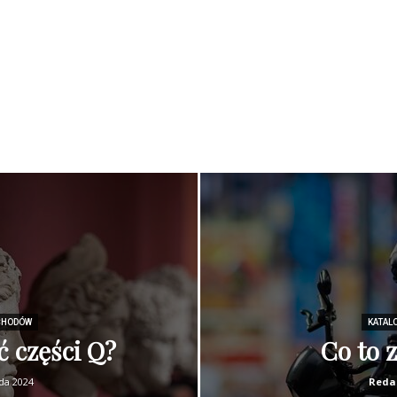
CHODÓW
KATAL
ć części Q?
Co to 
ada 2024
Reda