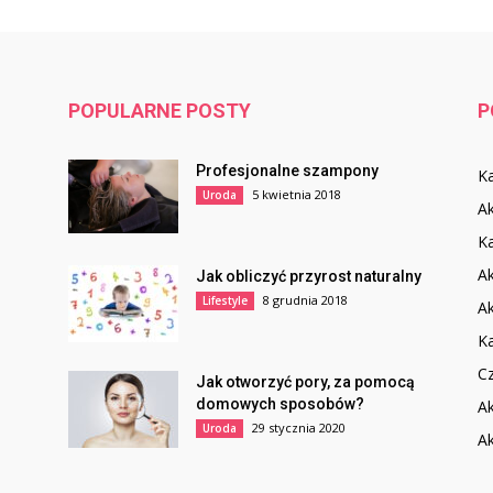
POPULARNE POSTY
P
Profesjonalne szampony
K
5 kwietnia 2018
Uroda
Ak
Ka
A
Jak obliczyć przyrost naturalny
8 grudnia 2018
Lifestyle
Ak
K
C
Jak otworzyć pory, za pomocą
domowych sposobów?
Ak
29 stycznia 2020
Uroda
Ak