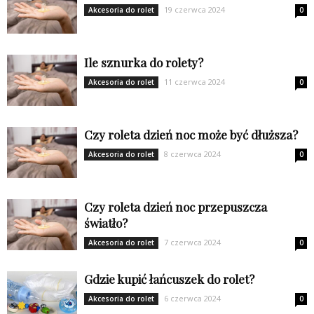
19 czerwca 2024
Akcesoria do rolet
0
Ile sznurka do rolety?
11 czerwca 2024
Akcesoria do rolet
0
Czy roleta dzień noc może być dłuższa?
8 czerwca 2024
Akcesoria do rolet
0
Czy roleta dzień noc przepuszcza
światło?
7 czerwca 2024
Akcesoria do rolet
0
Gdzie kupić łańcuszek do rolet?
6 czerwca 2024
Akcesoria do rolet
0