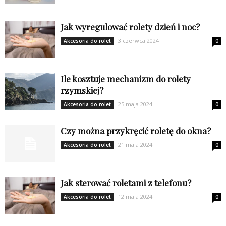
Jak wyregulować rolety dzień i noc?
3 czerwca 2024
Akcesoria do rolet
0
Ile kosztuje mechanizm do rolety
rzymskiej?
25 maja 2024
Akcesoria do rolet
0
Czy można przykręcić roletę do okna?
21 maja 2024
Akcesoria do rolet
0
Jak sterować roletami z telefonu?
12 maja 2024
Akcesoria do rolet
0