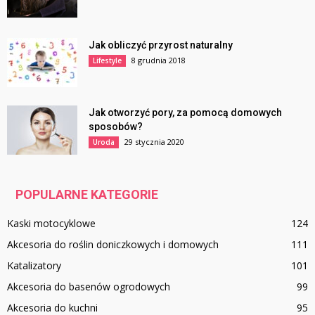
Jak obliczyć przyrost naturalny
8 grudnia 2018
Lifestyle
Jak otworzyć pory, za pomocą domowych
sposobów?
29 stycznia 2020
Uroda
POPULARNE KATEGORIE
Kaski motocyklowe
124
Akcesoria do roślin doniczkowych i domowych
111
Katalizatory
101
Akcesoria do basenów ogrodowych
99
Akcesoria do kuchni
95